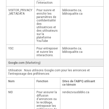
l'interaction.
VISITOR_PRIVACY
Pour suivre et
bibliosante.ca;
_METADATA
enrichir les
biblioqualite.ca
paramètres de
confidentialité
des
utilisatrices et
des utilisateurs
sur la
plateforme
YouTube
YSC
Pour entreposer
bibliosante.ca;
et suivre les
biblioqualite.ca
interactions.
Google.com
(Marketing)
Utilisation : Nous utilisons Google.com pour les annonces et
l’entreposage des préférences
Nom
Fonction
Sites de l'ABPQ utilisant
ce témoin
NID
Pour assurer la
rendezvousbiblio.ca
diffusion
d'annonces ou
le reciblage,
entreposer les