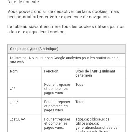
faite de son site.
Vous pouvez choisir de désactiver certains cookies, mais
ceci pourrait affecter votre expérience de navigation.
Le tableau suivant énumère tous les cookies utilisés par nos
sites et explique leur fonction.
Google analytics
(Statistique)
Utilisation : Nous utilisons Google analytics pour les statistiques du
site web
Nom
Fonction
Sites de l'ABPQ utilisant
ce témoin
Pour entreposer
Tous
_ga
et compter les
pages vues.
_ga_*
Pour entreposer
Tous
et compter les
pages vues.
_gat_UA-*
Pour entreposer
abpq.ca; bibliojeux.ca;
et compter les
bibliosante.ca;
pages vues.
generationsbranchees.ca;
rendezvousbiblio.ca;