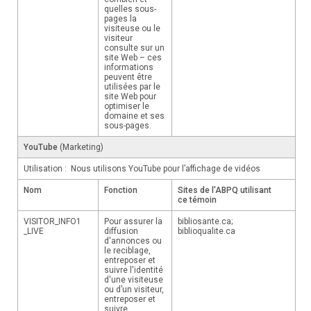
quelles sous-
pages la
visiteuse ou le
visiteur
consulte sur un
site Web – ces
informations
peuvent être
utilisées par le
site Web pour
optimiser le
domaine et ses
sous-pages.
YouTube
(Marketing)
Utilisation : Nous utilisons YouTube pour l’affichage de vidéos
Nom
Fonction
Sites de l'ABPQ utilisant
ce témoin
VISITOR_INFO1
Pour assurer la
bibliosante.ca;
_LIVE
diffusion
biblioqualite.ca
d'annonces ou
le reciblage,
entreposer et
suivre l'identité
d'une visiteuse
ou d’un visiteur,
entreposer et
suivre