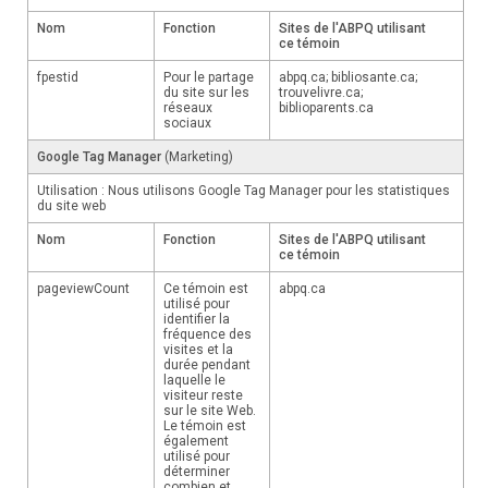
Nom
Fonction
Sites de l'ABPQ utilisant
ce témoin
fpestid
Pour le partage
abpq.ca; bibliosante.ca;
du site sur les
trouvelivre.ca;
réseaux
biblioparents.ca
sociaux
Google Tag Manager
(Marketing)
Utilisation : Nous utilisons Google Tag Manager pour les statistiques
du site web
Nom
Fonction
Sites de l'ABPQ utilisant
ce témoin
pageviewCount
Ce témoin est
abpq.ca
utilisé pour
identifier la
fréquence des
visites et la
durée pendant
laquelle le
visiteur reste
sur le site Web.
Le témoin est
également
utilisé pour
déterminer
combien et