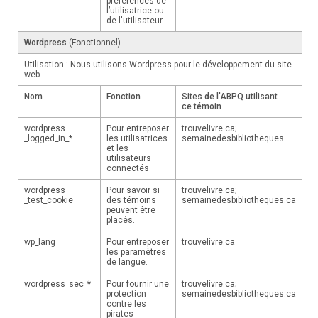
préférences de
l’utilisatrice ou
de l'utilisateur.
Wordpress
(Fonctionnel)
Utilisation : Nous utilisons Wordpress pour le développement du site
web
Nom
Fonction
Sites de l'ABPQ utilisant
ce témoin
wordpress
Pour entreposer
trouvelivre.ca;
_logged_in_*
les utilisatrices
semainedesbibliotheques.
et les
utilisateurs
connectés
wordpress
Pour savoir si
trouvelivre.ca;
_test_cookie
des témoins
semainedesbibliotheques.ca
peuvent être
placés.
wp_lang
Pour entreposer
trouvelivre.ca
les paramètres
de langue.
wordpress_sec_*
Pour fournir une
trouvelivre.ca;
protection
semainedesbibliotheques.ca
contre les
pirates