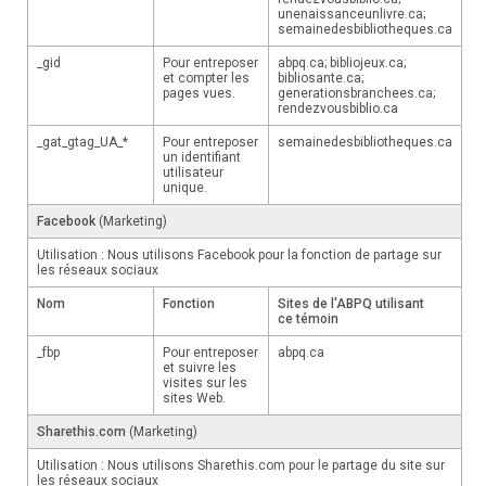
unenaissanceunlivre.ca;
semainedesbibliotheques.ca
_gid
Pour entreposer
abpq.ca; bibliojeux.ca;
et compter les
bibliosante.ca;
pages vues.
generationsbranchees.ca;
rendezvousbiblio.ca
_gat_gtag_UA_*
Pour entreposer
semainedesbibliotheques.ca
un identifiant
utilisateur
unique.
Facebook
(Marketing)
Utilisation : Nous utilisons Facebook pour la fonction de partage sur
les réseaux sociaux
Nom
Fonction
Sites de l'ABPQ utilisant
ce témoin
_fbp
Pour entreposer
abpq.ca
et suivre les
visites sur les
sites Web.
Sharethis.com
(Marketing)
Utilisation : Nous utilisons Sharethis.com pour le partage du site sur
les réseaux sociaux