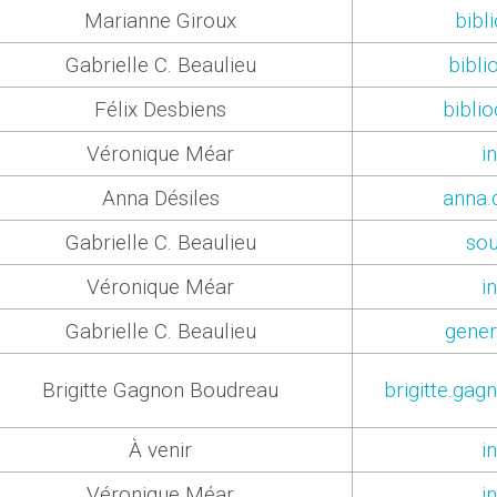
Marianne Giroux
bibl
Gabrielle C. Beaulieu
bibl
Félix Desbiens
bibli
Véronique Méar
i
Anna Désiles
anna.
Gabrielle C. Beaulieu
so
Véronique Méar
i
Gabrielle C. Beaulieu
gene
Brigitte Gagnon Boudreau
brigitte.ga
À venir
i
Véronique Méar
i