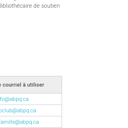
Bibliothécaire de soutien
courriel à utiliser
nfo@abpq.ca
ioclub@abpq.ca
ofamille@abpq.ca