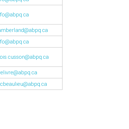
nfo@abpq.ca
chamberland@abpq.ca
nfo@abpq.ca
cois.cusson@abpq.ca
velivre@abpq.ca
e.cbeaulieu@abpq.ca