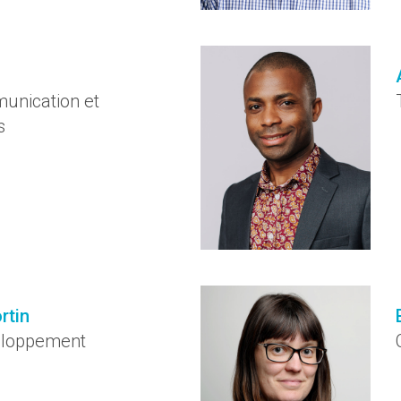
unication et
s
rtin
eloppement